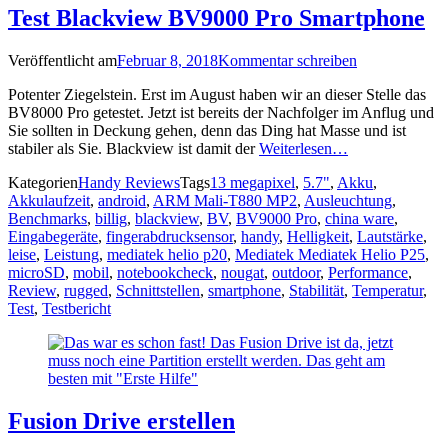
Test Blackview BV9000 Pro Smartphone
Veröffentlicht am
Februar 8, 2018
Kommentar schreiben
Potenter Ziegelstein. Erst im August haben wir an dieser Stelle das
BV8000 Pro getestet. Jetzt ist bereits der Nachfolger im Anflug und
Sie sollten in Deckung gehen, denn das Ding hat Masse und ist
stabiler als Sie. Blackview ist damit der
Weiterlesen…
Kategorien
Handy Reviews
Tags
13 megapixel
,
5.7"
,
Akku
,
Akkulaufzeit
,
android
,
ARM Mali-T880 MP2
,
Ausleuchtung
,
Benchmarks
,
billig
,
blackview
,
BV
,
BV9000 Pro
,
china ware
,
Eingabegeräte
,
fingerabdrucksensor
,
handy
,
Helligkeit
,
Lautstärke
,
leise
,
Leistung
,
mediatek helio p20
,
Mediatek Mediatek Helio P25
,
microSD
,
mobil
,
notebookcheck
,
nougat
,
outdoor
,
Performance
,
Review
,
rugged
,
Schnittstellen
,
smartphone
,
Stabilität
,
Temperatur
,
Test
,
Testbericht
Fusion Drive erstellen