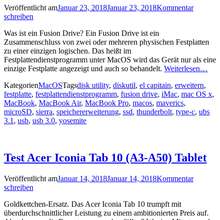
Veröffentlicht am
Januar 23, 2018
Januar 23, 2018
Kommentar
schreiben
Was ist ein Fusion Drive? Ein Fusion Drive ist ein
Zusammenschluss von zwei oder mehreren physischen Festplatten
zu einer einzigen logischen. Das heißt im
Festplattendienstprogramm unter MacOS wird das Gerät nur als eine
einzige Festplatte angezeigt und auch so behandelt.
Weiterlesen…
Kategorien
MacOS
Tags
disk utility
,
diskutil
,
el capitain
,
erweitern
,
festplatte
,
festplattendienstprogramm
,
fusion drive
,
iMac
,
mac OS x
,
MacBook
,
MacBook Air
,
MacBook Pro
,
macos
,
maverics
,
microSD
,
sierra
,
speichererweiterung
,
ssd
,
thunderbolt
,
type-c
,
ubs
3.1
,
usb
,
usb 3.0
,
yosemite
Test Acer Iconia Tab 10 (A3-A50) Tablet
Veröffentlicht am
Januar 14, 2018
Januar 14, 2018
Kommentar
schreiben
Goldkettchen-Ersatz. Das Acer Iconia Tab 10 trumpft mit
überdurchschnittlicher Leistung zu einem ambitionierten Preis auf.