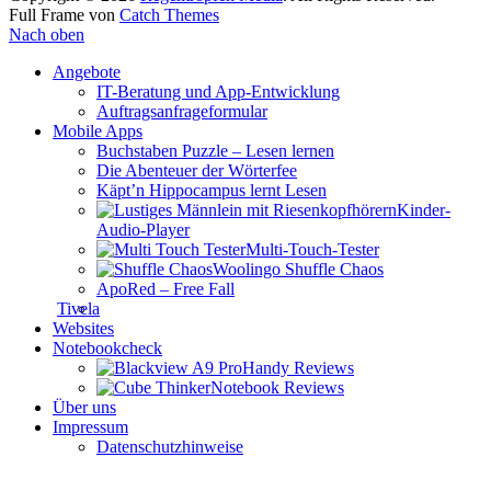
Full Frame von
Catch Themes
Nach oben
Angebote
IT-Beratung und App-Entwicklung
Auftragsanfrageformular
Mobile Apps
Buchstaben Puzzle – Lesen lernen
Die Abenteuer der Wörterfee
Käpt’n Hippocampus lernt Lesen
Kinder-
Audio-Player
Multi-Touch-Tester
Woolingo Shuffle Chaos
ApoRed – Free Fall
Tivela
Websites
Notebookcheck
Handy Reviews
Notebook Reviews
Über uns
Impressum
Datenschutzhinweise