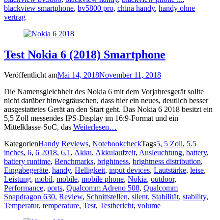
blackview smartphone
,
bv5800 pro
,
china handy
,
handy ohne
vertrag
Test Nokia 6 (2018) Smartphone
Veröffentlicht am
Mai 14, 2018
November 11, 2018
Die Namensgleichheit des Nokia 6 mit dem Vorjahresgerät sollte
nicht darüber hinwegtäuschen, dass hier ein neues, deutlich besser
ausgestattetes Gerät an den Start geht. Das Nokia 6 2018 besitzt ein
5,5 Zoll messendes IPS-Display im 16:9-Format und ein
Mittelklasse-SoC, das
Weiterlesen…
Kategorien
Handy Reviews
,
Notebookcheck
Tags
5
,
5 Zoll
,
5.5
inches
,
6
,
6 2018
,
6.1
,
Akku
,
Akkulaufzeit
,
Ausleuchtung
,
battery
,
battery runtime
,
Benchmarks
,
brightness
,
brightness distribution
,
Eingabegeräte
,
handy
,
Helligkeit
,
input devices
,
Lautstärke
,
leise
,
Leistung
,
mobil
,
mobile
,
mobile phone
,
Nokia
,
outdoor
,
Performance
,
ports
,
Qualcomm Adreno 508
,
Qualcomm
Snapdragon 630
,
Review
,
Schnittstellen
,
silent
,
Stabilität
,
stability
,
Temperatur
,
temperature
,
Test
,
Testbericht
,
volume