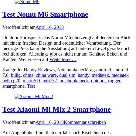
Test Nomu M6 Smartphone
Veröffentlicht am
April 16, 2018
Outdoor-Farbspiele. Das Nomu M6 überzeugt auf den ersten Blick
mit einem frischen Design und ordentlicher Verarbeitung. Der
niedrige Preis kann die Ausstattung auf unterem Level gerade noch
rechtfertigen. Allerdings gibt es nicht nur am Gehäuse Ecken und
Kanten. Weiterlesen auf
Weiterlesen…
Kategorien
Handy Reviews
,
Notebookcheck
Tags
android
,
android
7.0
,
billig
,
china
,
china ware
,
dual sim
,
handy
,
mediatek
,
mediatek
helio p20
,
microSD
,
mt6737
,
notebookcheck
,
outdoor
,
rugged
,
smartphone
,
Test
Test Xiaomi Mi Mix 2 Smartphone
Veröffentlicht am
April 16, 2018
Kommentar schreiben
Auf Augenhöhe. Pünktlich ein Jahr nach Erscheinen des