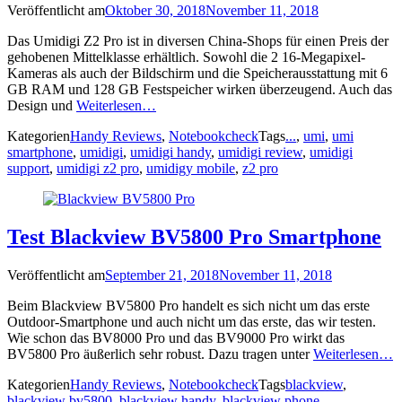
Veröffentlicht am
Oktober 30, 2018
November 11, 2018
Das Umidigi Z2 Pro ist in diversen China-Shops für einen Preis der
gehobenen Mittelklasse erhältlich. Sowohl die 2 16-Megapixel-
Kameras als auch der Bildschirm und die Speicherausstattung mit 6
GB RAM und 128 GB Festspeicher wirken überzeugend. Auch das
Design und
Weiterlesen…
Kategorien
Handy Reviews
,
Notebookcheck
Tags
...
,
umi
,
umi
smartphone
,
umidigi
,
umidigi handy
,
umidigi review
,
umidigi
support
,
umidigi z2 pro
,
umidigy mobile
,
z2 pro
Test Blackview BV5800 Pro Smartphone
Veröffentlicht am
September 21, 2018
November 11, 2018
Beim Blackview BV5800 Pro handelt es sich nicht um das erste
Outdoor-Smartphone und auch nicht um das erste, das wir testen.
Wie schon das BV8000 Pro und das BV9000 Pro wirkt das
BV5800 Pro äußerlich sehr robust. Dazu tragen unter
Weiterlesen…
Kategorien
Handy Reviews
,
Notebookcheck
Tags
blackview
,
blackview bv5800
,
blackview handy
,
blackview phone ...
,