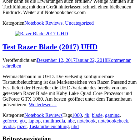
Aber kann es die Erwartungen auch erfüllen? Wenige Minuten auf
Tuchfühlung mit dem Gerät hinterlassen schnell einen bleibenden
Eindruck. Weiter auf Notebookcheck.com
Kategorien
Notebook Reviews
,
Uncategorized
Test Razer Blade (2017) UHD
Veröffentlicht am
Dezember 12, 2017
Januar 22, 2018
Kommentar
schreiben
Weihnachtsbaum in UHD. Die vielseitig konfigurierbare
Tastaturbeleuchtung ist das Markenzeichen von Razer. Passend zum
Fest liefert der Hersteller die UHD-Variante des bereits von uns
getesteten Razer Blade mit Kaby-Lake-Quad-Core-Prozessor und
GeForce GTX 1060. Am besten geöffnet unter dem Tannenbaum
präsentieren.
Weiterlesen…
Kategorien
Notebook Reviews
Tags
1060
,
4k
,
blade
,
gaming
,
geforce
,
gtx
,
laptop
,
multimedia
,
nbc
,
notebook
,
notebookcheck
,
nvidia
,
razer
,
Tastaturbeleuchtung
,
uhd
Beitragsnavigation