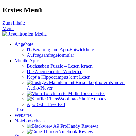
Erstes Menü
Zum Inhalt:
Menü
Angebote
IT-Beratung und App-Entwicklung
Auftragsanfrageformular
Mobile Apps
Buchstaben Puzzle – Lesen lernen
Die Abenteuer der Wörterfee
Käpt’n Hippocampus lernt Lesen
Kinder-
Audio-Player
Multi-Touch-Tester
Woolingo Shuffle Chaos
ApoRed – Free Fall
Tivela
Websites
Notebookcheck
Handy Reviews
Notebook Reviews