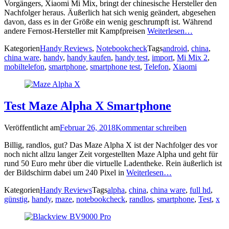
Vorgängers, Xiaomi Mi Mix, bringt der chinesische Hersteller den
Nachfolger heraus. Äußerlich hat sich wenig geändert, abgesehen
davon, dass es in der Größe ein wenig geschrumpft ist. Während
andere Fernost-Hersteller mit Kampfpreisen
Weiterlesen…
Kategorien
Handy Reviews
,
Notebookcheck
Tags
android
,
china
,
china ware
,
handy
,
handy kaufen
,
handy test
,
import
,
Mi Mix 2
,
mobiltelefon
,
smartphone
,
smartphone test
,
Telefon
,
Xiaomi
Test Maze Alpha X Smartphone
Veröffentlicht am
Februar 26, 2018
Kommentar schreiben
Billig, randlos, gut? Das Maze Alpha X ist der Nachfolger des vor
noch nicht allzu langer Zeit vorgestellten Maze Alpha und geht für
rund 50 Euro mehr über die virtuelle Ladentheke. Rein äußerlich ist
der Bildschirm dabei um 240 Pixel in
Weiterlesen…
Kategorien
Handy Reviews
Tags
alpha
,
china
,
china ware
,
full hd
,
günstig
,
handy
,
maze
,
notebookcheck
,
randlos
,
smartphone
,
Test
,
x